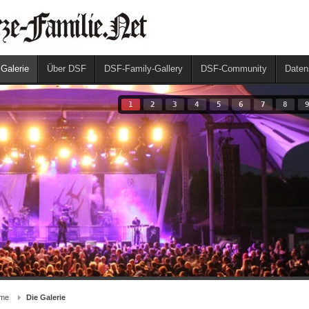
 Galerie
Über DSF
DSF-Family-Gallery
DSF-Community
Daten
1
2
3
4
5
6
7
8
me
Die Galerie