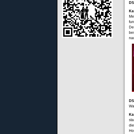
DS
Ka
Me
fu
De
be
na
DS
Wan
Ka
st
die
Ho