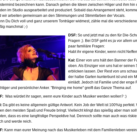
stermind bezeichnen kann. Danach gehen die Ideen zwischen Hilger und ihm hi
iden im Studio ausgearbeitet und produziert. Sobald das Arrangement steht, komm
d wir arbeiten gemeinsam an den Stimmungen und Stimmfarben der Vocals.
nn Du Dich voll und ganz unserem Tonträger widmest, zähle mal die verschiedene
ißig manchmal ;-)
DSF:
So und jetzt mal zu den für Die-Sc
Fragen ;). Bei DSF geht es ja vor allem
paar familiäre Fragen:
Habt ihr eigene Kinder, wenn nicht Neffe
Kai:
Einer von uns hält den Banner der F
oben. Als Einziger von uns hat er seinen
erblicken lassen. Der Rest von uns scha
der halbe Garten kunterbunt ist und ein
einlädt. Jedoch ist Familie und der enge 
chtiger und persönlicher Anker. "Bringing me home" greift das Ganze Thema auf.
F:
Was würdet ihr sagen, wenn eure Kinder auch Musiker werden wollen? :)
i:
Da gibt es keine allgemein gültige Antwort. Kein Job der Welt ist 100%ig perfekt. 
en den meisten Spaß und Freude bringt. Vielleicht klingt das spießig aber man sol
ten, dass es eine langfristige Perspektive hat. Dennoch sollte man auch was riski
ch und werde reich.
F:
Kann man eurer Meinung nach das Musikerleben mit dem Familienleben verei