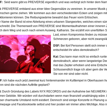
F:
Seid wann gibt es PRE/VERSE eigentlich und was verbirgt sich hinter dem Namen.
i:
PRE/VERSE entstand aus einer Idee Gegensätze zu vereinen. In unserer Musik gi
nschen gerne ziehen. Wir kommen aus den verschiedensten Ecken und zeigen m
nktionieren können. Die Reibungswärme bewahrt das Feuer vorm Erlöschen.
r Name der Band ist eine Ableitung eines urbanen Slangwortes, welches einen s
schreibt. Die Themenwelt von PRE/VERSE sind Momentaufnahmen einer inneren Ze
ch dem Weg und auch nach einem Ausweg. Katharsis. Sie erzählt von unerfüllten S
Last, einen Kompromiss finden zu müss
Schmerzen geboren, aber nicht zwangsläu
DSF:
Bei fünf Personen stellt sich immer 
entscheidet ihr alles demokratisch?
Kai:
Das kann man nicht so einfach runte
demokratisch, aber wenn langwierige De
mal das Zepter erhoben und eine Entscheid
Schlussendlich trage ich aber gern die V
Sie von mir sind oder nicht.
F:
Ich habe euch jetzt zweimal kurz hintereinander im Kulttempel in Oberhausen live 
n sind die nächsten Auftritte geplant?
i:
Durch Gründung des Labels NYX RECORDS und der Aufnahme bei NEUWERK ist ma
arren Gebilde. Wir würden voll durchstarten wenn man finanziell unabhängig wäre.
ser charmante Umstand nicht existiert. Dennoch sind einige Konzerte in Planung un
mepage und Facebookseite selbst und hier posten wir immer alles Wichtige. Also 