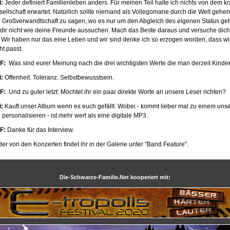
i:
Jeder definiert Familienleben anders. Für meinen Teil halte ich nichts von dem
sellschaft erwartet. Natürlich sollte niemand als Vollegomane durch die Welt gehe
r Großverwandtschaft zu sagen, wo es nur um den Abgleich des eigenen Status geht 
 dir nicht wie deine Freunde aussuchen. Mach das Beste daraus und versuche dich s
t. Wir haben nur das eine Leben und wir sind denke ich so erzogen worden, dass
ht passt.
F:
Was sind eurer Meinung nach die drei wichtigsten Werte die man derzeit Kind
i:
Offenheit. Toleranz. Selbstbewusstsein.
F:
Und zu guter letzt: Möchtet ihr ein paar direkte Worte an unsere Leser richten?
i:
Kauft unser Album wenn es euch gefällt. Wobei - kommt lieber mal zu einem unser
personalisieren - ist mehr wert als eine digitale MP3.
F:
Danke für das Interview.
der von den Konzerten findet ihr in der Galerie unter "Band Feature".
Die-Schwarze-Familie.Net kooperiert mit: