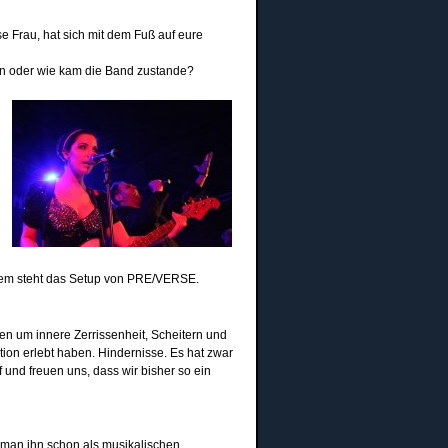
se Frau, hat sich mit dem Fuß auf eure
nden oder wie kam die Band zustande?
tdem steht das Setup von PRE/VERSE.
n um innere Zerrissenheit, Scheitern und
on erlebt haben. Hindernisse. Es hat zwar
f und freuen uns, dass wir bisher so ein
s man ihn schon als musikalischen