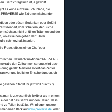
 Der Schrägstrich ist ja gewollt...
bt es keine einzelne Schublade, die
it PRE/VERSE wie Extreme miteinander
ündigen oder bösen Gedanken oder Gefühl
rrissenheit, vom Scheitern, der Suche
ehnsüchten, nicht erfüllten Träumen und der
en, wo es keinen geben
darf. Unter
fig schmerzhaft intoniert.
die Frage, gibt es einen Chef oder
rbrechen. Natürlich funktioniert PRE/VERSE
mokratie den Zeitrahmen sprengt wird auch
ung gefällt. Meistens rotiert das Zepter.
erantwortung jeglicher Entscheidungen, ob
gesehen. Startet ihr jetzt voll durch? :)
n jetzt wesentlich flexibler als in einem
 Leider hat das Ganze nur den Haken, dass
d zu Teilen bestätigt. Wir pflegen unsere
immer einen Blick auf
www.preverse.de
oder