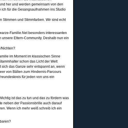
n und her und werden gemeinsam von den
e ich für die Gesangsaufnahmen ins Studio
n Stimmen und Stimmfarben. Wir sind echt
hwarze-Familie.Net besonders interessanten
 um unsere Eltern-Community. Deshalb nun ein
n/Nichten?
amilie im Moment im klassischen Sinne
 Stammhalter schon das Licht der Welt
ut sich das Ganze sehr entspannt an, wenn
 Meer von Bällen zum Hindernis-Parcours
Freundeskreis für jeden von uns ein
Wichtig ist das zu tun und das zu fördern was
lte neben der Passionsbrille auch darauf
eren. Wenn ich mehr weiß schreib ich ein
nbaren?