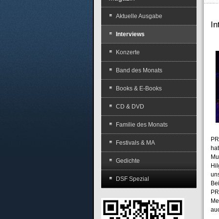
Aktuelle Ausgabe
I
Interviews
Konzerte
Band des Monats
Books & E-Books
CD & DVD
Familie des Monats
PR
Festivals & MA
ha
Mu
Gedichte
Hil
un
DSF Spezial
Be
PR
Me
au