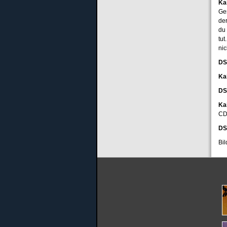
Ka
Ge
de
du
tu
nic
DS
Ka
DS
Ka
CD 
DS
Bil