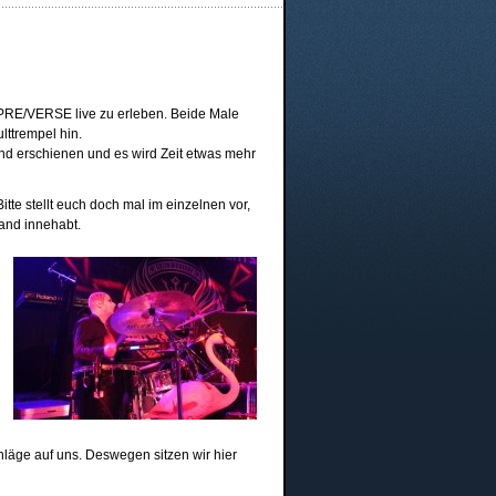
PRE/VERSE live zu erleben. Beide Male
lttrempel hin.
and erschienen und es wird Zeit etwas mehr
te stellt euch doch mal im einzelnen vor,
Band innehabt.
hläge auf uns. Deswegen sitzen wir hier