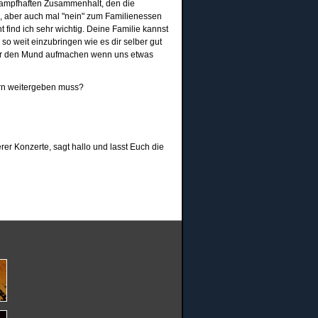
 krampfhaften Zusammenhalt, den die
n, aber auch mal "nein" zum Familienessen
find ich sehr wichtig. Deine Familie kannst
o weit einzubringen wie es dir selber gut
 wir den Mund aufmachen wenn uns etwas
ern weitergeben muss?
er Konzerte, sagt hallo und lasst Euch die