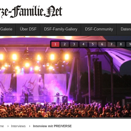
 Galerie
Über DSF
DSF-Family-Gallery
DSF-Community
Daten
1
2
3
4
5
6
7
8
me
Interviews
Interview mit PRE/VERSE