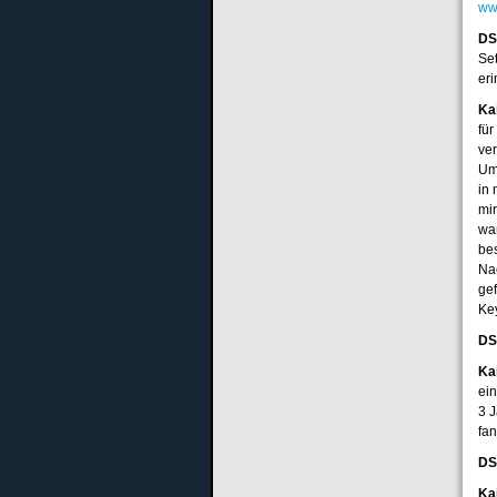
ww
DS
Set
er
Ka
fü
ve
Um 
in
mi
wa
bes
Na
gef
Ke
DS
Ka
ei
3 J
fa
DS
Ka