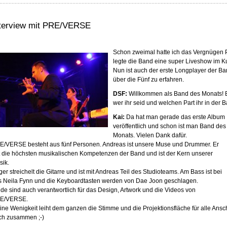
nterview mit PRE/VERSE
Schon zweimal hatte ich das Vergnügen 
legte die Band eine super Liveshow im Ku
Nun ist auch der erste Longplayer der B
über die Fünf zu erfahren.
DSF:
Willkommen als Band des Monats! Bit
wer ihr seid und welchen Part ihr in der 
Kai:
Da hat man gerade das erste Album
veröffentlich und schon ist man Band des
Monats. Vielen Dank dafür.
E/VERSE besteht aus fünf Personen. Andreas ist unsere Muse und Drummer. Er
t die höchsten musikalischen Kompetenzen der Band und ist der Kern unserer
sik.
ger streichelt die Gitarre und ist mit Andreas Teil des Studioteams. Am Bass ist bei
s Neila Fynn und die Keyboardtasten werden von Dae Joon geschlagen.
ide sind auch verantwortlich für das Design, Artwork und die Videos von
E/VERSE.
ine Wenigkeit leiht dem ganzen die Stimme und die Projektionsfläche für alle Ansc
ch zusammen ;-)