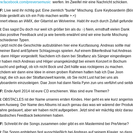
w.facebook.com/preversemusic
werfen. Im Zweifel mir eine Nachricht schicken.
F:
Live seid ihr richtig gut. Eine ziemlich "bunte" Mischung. Eure Keyboarderin (Bö
liste gestellt als ich ein Foto machen wollte >.<)
innert etwas an IAMX, der Gitarrist an Wolverine. Habt ihr euch durch Zufall gefu
i:
Das sagst Du doch nur weil ich größer bin als du :-) Nein, ernsthaft vielen Dank
r das positive Feedback und ja wie bereits erwähnt sind wir eine bunte Mischung
rschiedener Typen.
jetzt nicht die Geschichte aufzublähen hier eine Kurzfassung. Andreas sollte mal
 meiner Band antiSphere Schlagzeugs spielen. Auf einem Bikerfestival hat Andreas
r dann Hilger vorgestellt. Nachdem ich dann bei Straftanz als Sänger eingestiegen
r haben mich Andreas und Hilger unangekündigt bei einem Konzert in Bochum
ucht und gefragt, ob ich nicht Bock und Zeit hätte was rockigeres zu machen.
chdem wir dann eine Idee in einen groben Rahmen hatten hab ich Dae Joon
ragt, die ich aus der Straftanzwelt kannte, ob Sie nicht Lust hat bei uns als
yboarderin einzusteigen. Dae Joon hat dann Neila Fynn zun uns verführt und sei
F:
Ende April 2014 ist eure CD erschienen. Was sind eure Themen?
i:
OBSTACLES ist der Name unseres ersten Kindes. Hier geht es wie kurz angerisse
nem Ausweg. Der Name des Albums ist auch genau das was wir wärend der Produkti
ahre gedauert, aber wir haben nicht aufgegeben. Jetzt sind wir mächtig stolz darau
ntastisches Feedback bekommen haben.
F:
Schreibt ihr die Songs zusammen oder gibt es ein Mastermind bei Pre/Verse?
i:
Die Songs entstehen fast ausschließlich bei Andreas auf seinem Klavier, so das