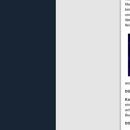
Ma
be
un
We
fle
wi
DS
Ka
ein
ach
Bu
DS