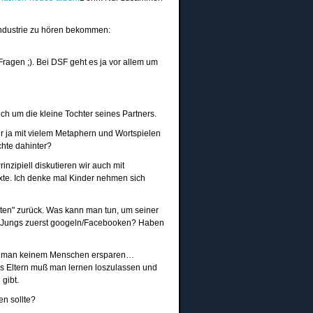
kindustrie zu hören bekommen:
ragen ;). Bei DSF geht es ja vor allem um
ch um die kleine Tochter seines Partners.
hr ja mit vielem Metaphern und Wortspielen
chte dahinter?
inzipiell diskutieren wir auch mit
xte. Ich denke mal Kinder nehmen sich
en" zurück. Was kann man tun, um seiner
le Jungs zuerst googeln/Facebooken? Haben
nn man keinem Menschen ersparen…
s Eltern muß man lernen loszulassen und
gibt.
n sollte?