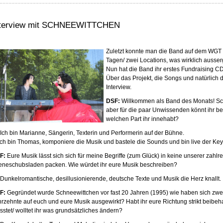
nterview mit SCHNEEWITTCHEN
Zuletzt konnte man die Band auf dem WGT 
Tagen/ zwei Locations, was wirklich ausserg
Nun hat die Band ihr erstes Fundraising CD-
Über das Projekt, die Songs und natürlich d
Interview.
DSF:
Willkommen als Band des Monats! Schn
aber für die paar Unwissenden könnt ihr be
welchen Part ihr innehabt?
Ich bin Marianne, Sängerin, Texterin und Performerin auf der Bühne.
ch bin Thomas, komponiere die Musik und bastele die Sounds und bin live der Ke
F:
Eure Musik lässt sich sich für meine Begriffe (zum Glück) in keine unserer zahlr
eneschubsladen packen. Wie würdet ihr eure Musik beschreiben?
Dunkelromantische, desillusionierende, deutsche Texte und Musik die Herz knallt.
F:
Gegründet wurde Schneewittchen vor fast 20 Jahren (1995) wie haben sich zwe
hrzehnte auf euch und eure Musik ausgewirkt? Habt ihr eure Richtung strikt beibeh
stet/ wolltet ihr was grundsätzliches ändern?