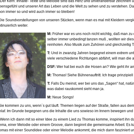
Der Kern: Inhalte- Texte und Melodie sind das Herz und unveränderbar zeichnen 
bensgefühl und unserer Art das Leben und die Welt zu sehen und zu verstehen. D
hon immer so und wird auch immer so bleiben!
ie Soundvorstellungen von unseren Stücken, wenn man es mal mit Kleidern verglei
tinuierlich weiter.
M:
Früher war es uns noch nicht wichtig, daß man z
selber immer unbedingt tanzen muß , wollten wir die
reinholen. Also Musik zum Zuhören und gleichzeitig 
T:
Und in zwanzig Jahren begegnet einem extrem unt
viele verschiedene Richtungen abfährt, will man die 
DSF:
Wer hat bei euch die Hosen an? Wie geht ihr 
M:
Thomas! Siehe Bühnenauftritt. Ich trage prinzipiel
T:
Falls Du meinst, wer bei uns das „Sagen“ hat, natü
was dabei rauskommt sieht man ja.
M:
Neue Songs!
ie kommen zu uns, wenn´s gut läuft. Themen liegen auf der Straße, fallen aus de
hlaf. Im Grunde begegnen uns die Inhalte die uns sowieso im Innern bewegen und 
Wenn ich dann mit so einer Idee zu einem Lied zu Thomas komme, inspiriert ihn
ema, einer Melodie oder einem Groove, dann beginnt die gemeinsame Arbeit. Es 
omas mit einer Soundidee oder einer Melodie ankommt, die mich dann fasziniert un