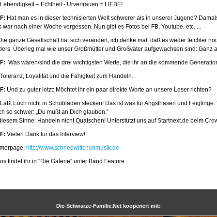
Lebendigkeit – Echtheit - Urvertrauen = LIEBE!
F:
Hat man es in dieser technisierten Welt schwerer als in unserer Jugend? Dama
 war nach einer Woche vergessen. Nun gibt es Fotos bei FB, Youtube, etc. ...
ie ganze Gesellschaft hat sich verändert, ich denke mal, daß es weder leichter noc
ders. Überleg mal wie unser Großmütter und Großväter aufgewachsen sind: Ganz 
F:
Was wären/sind die drei wichtigsten Werte, die ihr an die kommende Generatio
Toleranz, Loyalität und die Fähigkeit zum Handeln.
F:
Und zu guter letzt: Möchtet ihr ein paar direkte Worte an unsere Leser richten?
Laßt Euch nicht in Schubladen stecken! Das ist was für Angsthasen und Feiglinge. Ve
ch so schwer: „Du mußt an Dich glauben.“
 diesem Sinne: Handeln nicht Quatschen! Unterstützt uns auf Startnext.de beim Cro
F:
Vielen Dank für das Interview!
merpage:
http://www.schneewittchenmusik.de
os findet ihr in "Die Galerie" unter Band Feature
Die-Schwarze-Familie.Net kooperiert mit: