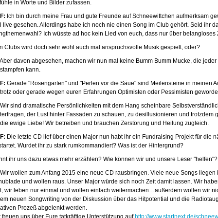
fühle in Worte und Bilder zufassen.
F:
Ich bin durch meine Frau und gute Freunde auf Schneewittchen aufmerksam g
 live gesehen. Allerdings habe ich noch nie einen Song im Club gehört. Seid ihr da
ngthemenwahl? Ich wüsste ad hoc kein Lied von euch, dass nur über belangloses Z
n Clubs wird doch sehr wohl auch mal anspruchsvolle Musik gespielt, oder?
Aber davon abgesehen, machen wir nun mal keine Bumm Bumm Mucke, die jeder Hi
rstampfen kann.
F:
Gerade "Rosengarten" und "Perlen vor die Säue" sind Meilensteine in meinen 
r trotz oder gerade wegen euren Erfahrungen Optimisten oder Pessimisten geword
Wir sind dramatische Persönlichkeiten mit dem Hang scheinbare Selbstverständlic
nterfragen, der Lust hinter Fassaden zu schauen, zu desillusionieren und trotzdem 
 die ewige Liebe! Wir betreiben und brauchen Zerstörung und Heilung zugleich.
F:
Die letzte CD lief über einen Major nun habt ihr ein Fundraising Projekt für die
startet. Wurdet ihr zu stark rumkommandiert? Was ist der Hintergrund?
nnt ihr uns dazu etwas mehr erzählen? Wie können wir und unsere Leser "helfen"?
Wir wollen zum Anfang 2015 eine neue CD rausbringen. Viele neue Songs liegen 
hublade und wollen raus. Unser Major würde sich noch Zeit damit lassen. Wir habe
it, wir leben nur einmal und wollen einfach weitermachen…außerdem wollen wir nic
dem neuen Songwriting von der Diskussion über das Hitpotential und die Radiotaug
eativen Prozeß abgelenkt werden.
 freuen uns über Eure tatkräftige Unterstützung auf
http://www.startnext.de/schne