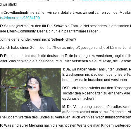
d wir stark!
m Crowdfundingfilm erzählen wir sehr detaliert, was wir seit Jahren von der Musi
tps://vimeo.com/98084190
F:
So und jetzt mal zu den für Die-Schwarze-Familie.Net besonders interessanten F
sere Eltern-Community. Deshalb nun ein paar familiäre Fragen:
bt ihr eigene Kinder, wenn nicht Neffen/Nichten?
Ja, ich habe einen Sohn, den hat Thomas mit groß gezogen und jetzt kümmert er si
F:
Eure Lieder sind durch die deutschen Texte ja sehr gut zu verstehen, obgleich i
beitet. Was denken die Kids über eure Musik? Verstehen sie eure Texte, die Geschi
T:
Ja, wir haben viele Fans unter Kindern. Pr
Erwachsenen nicht so gern über unsere Te
heraus, was sie brauchen und verstehen.
DSF:
Ich komme wieder auf den "Rosengart
Tochter den Rosengarten zu erhalten? Al
es Jungs einfacher?
M
: Die Vertreibung aus dem Paradies ka
außerdem kommt man so zur Erkenntnis. Al
s heißt dem Werden des Kindes zu vertrauen, auch wenn es Wachstumsschmerzen 
F:
Was sind eurer Meinung nach die wichtigsten Werte die man Kindern weitergebe