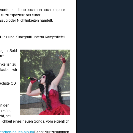
eworden und hab euch nun auch ein paar
zu zu "speziell" bei eurer
eug oder Nichttigkeiten handelt.
nz und Kunzgrufti unterm Kampfstiefel
Augen. Seid
en?
hkeiten zu
glauben wir
 nächste CD
in der
n keine
ht, bei
lichkeit eines neuen Songs, vom eigentlich
ewittchen-neues-album
Denn: Nur zusammen