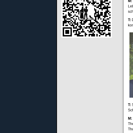
M:
Le
sc
T:
D
kon
T:
S
Sc
M:
Th
Th