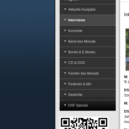
Aktuelle Ausgabe
I
Interviews
Konzerte
Band des Monats
Books & E-Books
CD & DVD
Familie des Monats
M:
T:
I
Festivals & MA
DS
Gedichte
Sz
M:
DSF Spezial
DS
Ja
mus