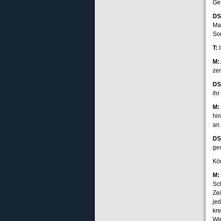
Ge
DS
Mal
So
T:
I
M:
ze
DS
ih
M:
hi
an
DS
ge
Kö
M:
Sc
Ze
je
kr
Wir