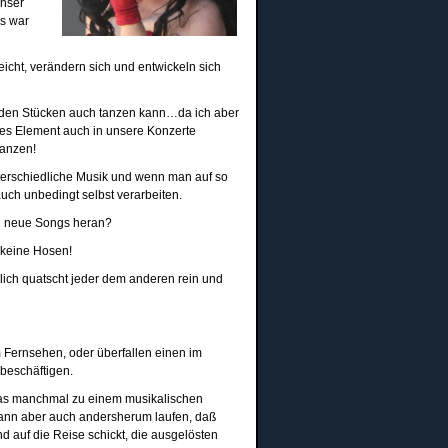
unser
as war
cht, verändern sich und entwickeln sich
u den Stücken auch tanzen kann…da ich aber
ses Element auch in unsere Konzerte
Tanzen!
erschiedliche Musik und wenn man auf so
auch unbedingt selbst verarbeiten.
an neue Songs heran?
l keine Hosen!
rlich quatscht jeder dem anderen rein und
m Fernsehen, oder überfallen einen im
beschäftigen.
 das manchmal zu einem musikalischen
kann aber auch andersherum laufen, daß
d auf die Reise schickt, die ausgelösten