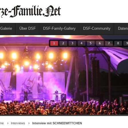
 Galerie
Über DSF
DSF-Family-Gallery
DSF-Community
Daten
1
2
3
4
5
6
7
8
me
Interviews
Interview mit SCHNEEWITTCHEN