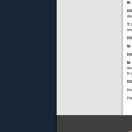
M:
DS
das
T:
D
an
DS
M:
DS
M:
do
In
DS
Ho
Fot