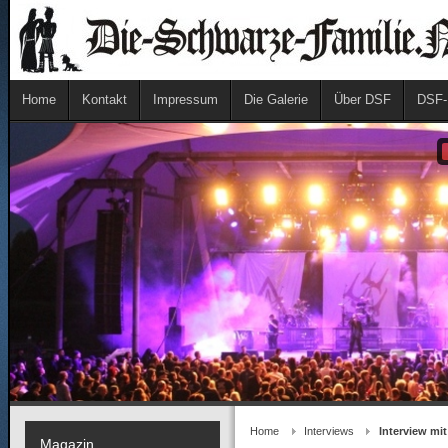
Home
Kontakt
Impressum
Die Galerie
Über DSF
DSF-
Home
Interviews
Interview mit
Magazin