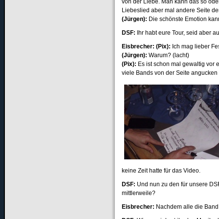
von der Liebe. Man kann das so oder 
Liebeslied aber mal andere Seite de
(Jürgen):
Die schönste Emotion kann
DSF:
Ihr habt eure Tour, seid aber 
Eisbrecher: (Pix):
Ich mag lieber Fes
(Jürgen):
Warum? (lacht)
(Pix):
Es ist schon mal gewaltig vor
viele Bands von der Seite angucken
keine Zeit hatte für das Video.
DSF:
Und nun zu den für unsere DSF
mittlerweile?
Eisbrecher:
Nachdem alle die Band 