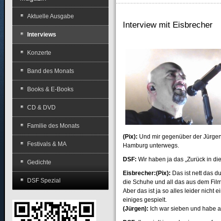
Aktuelle Ausgabe
Interview mit Eisbrecher
Interviews
Konzerte
Band des Monats
Books & E-Books
CD & DVD
Familie des Monats
(Pix):
Und mir gegenüber der Jürgen.
Festivals & MA
Hamburg unterwegs.
DSF:
Wir haben ja das „Zurück in d
Gedichte
Eisbrecher:(Pix):
Das ist nett das d
DSF Spezial
die Schuhe und all das aus dem Film
Aber das ist ja so alles leider nich
einiges gespielt.
(Jürgen):
Ich war sieben und habe a