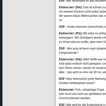
DSF:
Wie vereinbart ihr das Musiker
Eisbrecher: (Pix):
Das ist schwer zu
ich meinen Kindern nicht antun wolle
Wir waren letzes Weihnachten das e
ist.
DSF:
Kinder kommen (manchmal) nach
Eisbrecher: (Pix):
Mir wäre es völli
verweigern. Bei Schlagern würde ich
es hören was es wollte, aber mein K
DSF:
Wie jung ist denn euer jüngste
Fangemeinde?
Eisbrecher: (Pix):
Mein Neffe war let
sind dafür einfach nicht geeignet. 
den Ohren sehen, werde ich sowieso
älter... das geht so eher ab 30 los, a
DSF:
Was wären/sind eurer Meinung 
Kindern weitergeben muss?
Eisbrecher:
Puh, schwierige Frage...
sein lässt und nicht zur perfektion t
Arschlochkinder werden.
DSF:
Wie seht ihr die Entwicklung i