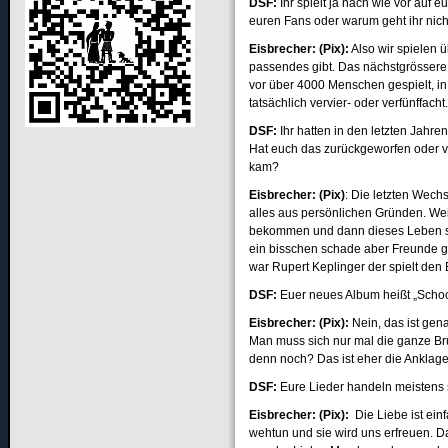
DSF:
Ihr spielt ja nach wie vor auf e
euren Fans oder warum geht ihr nich
Eisbrecher: (Pix):
Also wir spielen ü
passendes gibt. Das nächstgrössere 
vor über 4000 Menschen gespielt, in
tatsächlich vervier- oder verfünffacht
DSF:
Ihr hatten in den letzten Jahr
Hat euch das zurückgeworfen oder vi
kam?
Eisbrecher: (Pix)
: Die letzten Wech
alles aus persönlichen Gründen. Wei
bekommen und dann dieses Leben so
ein bisschen schade aber Freunde 
war Rupert Keplinger der spielt den
DSF:
Euer neues Album heißt „Schoc
Eisbrecher: (Pix):
Nein, das ist gen
Man muss sich nur mal die ganze Br
denn noch? Das ist eher die Anklage
DSF:
Eure Lieder handeln meistens 
Eisbrecher: (Pix):
Die Liebe ist ein
wehtun und sie wird uns erfreuen. D