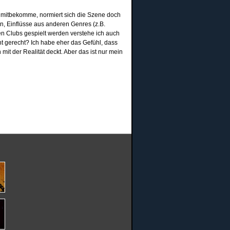
ne mitbekomme, normiert sich die Szene doch
n, Einflüsse aus anderen Genres (z.B.
n Clubs gespielt werden verstehe ich auch
t gerecht? Ich habe eher das Gefühl, dass
 mit der Realität deckt. Aber das ist nur mein