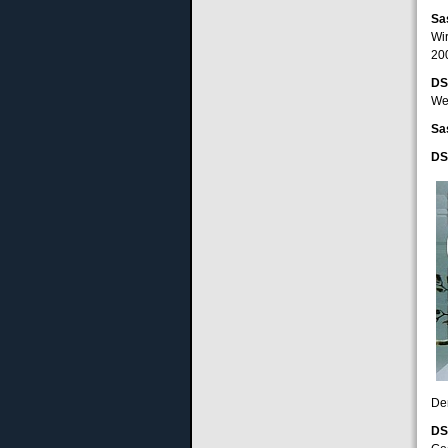
Sa
Wi
20
DS
We
Sa
DS
De
DS