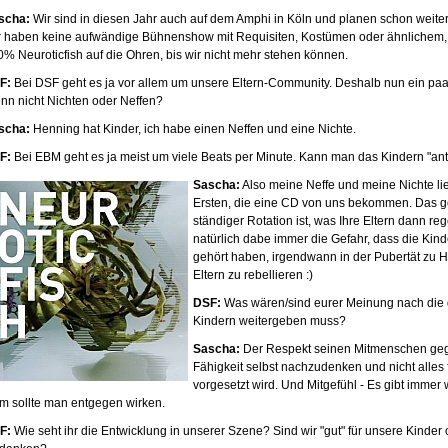
scha:
Wir sind in diesen Jahr auch auf dem Amphi in Köln und planen schon weitere
r haben keine aufwändige Bühnenshow mit Requisiten, Kostümen oder ähnlichem, th
0% Neuroticfish auf die Ohren, bis wir nicht mehr stehen können.
F:
Bei DSF geht es ja vor allem um unsere Eltern-Community. Deshalb nun ein paar
nn nicht Nichten oder Neffen?
scha:
Henning hat Kinder, ich habe einen Neffen und eine Nichte.
F:
Bei EBM geht es ja meist um viele Beats per Minute. Kann man das Kindern "an
Sascha:
Also meine Neffe und meine Nichte l
Ersten, die eine CD von uns bekommen. Das geh
ständiger Rotation ist, was Ihre Eltern dann reg
natürlich dabe immer die Gefahr, dass die Kind
gehört haben, irgendwann in der Pubertät zu 
Eltern zu rebellieren :)
DSF:
Was wären/sind eurer Meinung nach die d
Kindern weitergeben muss?
Sascha:
Der Respekt seinen Mitmenschen gegen
Fähigkeit selbst nachzudenken und nicht alle
vorgesetzt wird. Und Mitgefühl - Es gibt immer 
m sollte man entgegen wirken.
F:
Wie seht ihr die Entwicklung in unserer Szene? Sind wir "gut" für unsere Kinder