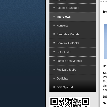
Aktuelle Ausgabe
In
Interviews
Konzerte
Band des Monats
Books & E-Books
CD & DVD
Familie des Monats
Ba
Festivals & MA
Sa
Ver
Gedichte
Fr
si
DSF Spezial
dab
DS
Sa