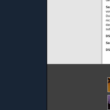
Ge
Sa
vo
Du
ni
das
sub
DS
Sa
DS