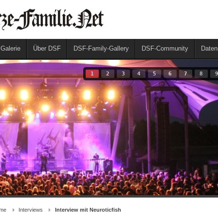
 Galerie
Über DSF
DSF-Family-Gallery
DSF-Community
Daten
1
2
3
4
5
6
7
8
me
Interviews
Interview mit Neuroticfish