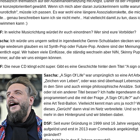
undsätzlich thematisch auf der Auseinandersetzung mit Angst. Daher ist der Proje
hr konzeptorientiert gewählt. Wenn ich mich aber daran zurückerinnern sollte war
uroticfish", müsste ich passen. Es war wohl eine längere Assoziationskette, die mi
te... genau beschreiben kann ich sie nicht mehr... Hat vielleicht damit zu tun, dass ic
hwimmen kann :)
F:
In welche Musicrichtung würdet ihr euch einordnen? Wer sind eure Vorbilder?
scha:
Ich würde uns ungern selbst in irgendwelche Genre-Schubladen stecken w
nige wiederum glauben es ist Synth-Pop oder Future-Pop. Andere sind der Meinung e
gentlich egal. Wir haben viele Einflüsse, die ständig wechseln aber NIN, Skinny 
nner, auf die wir uns einigen können.
F:
Die neue CD klingt echt super. Gibt es eine Geschichte hinter dem Titel "A sign of
Sascha:
„A Sign Of Life" war ursprünglich so eine Art Arbei
„Zeichen von Leben", oder was sind überhaupt Lebensz
in den Sinn und auch einige philosophische Ansätze. Sol
oder ist ein anderer Titel besser? Ich hatte irgendwann 
programmiert und die mit der Frage „A Sign Of Life?" a
eine Art Test-Ballon. Vielleicht kennt man uns ja noch? 
dieses „Gerücht" dann viral im Netz verbreitete. Und so 
mehr in den Hintergrund und wir blieben dabei.
DSF:
Seit eurer Gründung in 1999 sind 16 Jahre vergan
aufgelöst und erst in 2013 euer Comeback angekündigt.
geändert?