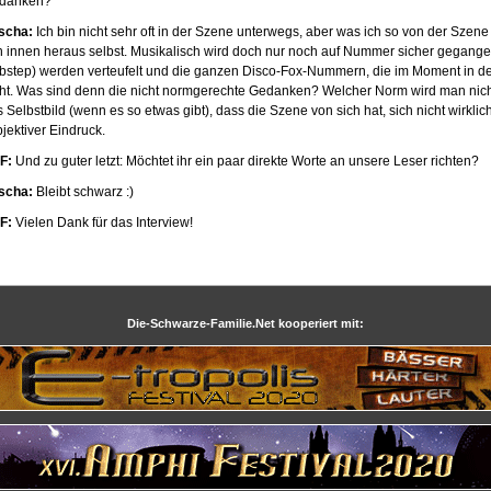
danken?
scha:
Ich bin nicht sehr oft in der Szene unterwegs, aber was ich so von der Sze
n innen heraus selbst. Musikalisch wird doch nur noch auf Nummer sicher gegange
bstep) werden verteufelt und die ganzen Disco-Fox-Nummern, die im Moment in de
cht. Was sind denn die nicht normgerechte Gedanken? Welcher Norm wird man nich
 Selbstbild (wenn es so etwas gibt), dass die Szene von sich hat, sich nicht wirklich
jektiver Eindruck.
F:
Und zu guter letzt: Möchtet ihr ein paar direkte Worte an unsere Leser richten?
scha:
Bleibt schwarz :)
F:
Vielen Dank für das Interview!
Die-Schwarze-Familie.Net kooperiert mit: