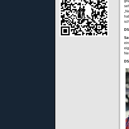
gr
se
„Ne
hat
sc
DS
Sa
ei
ei
Ne
DS