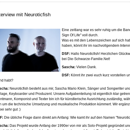
terview mit Neuroticfish
Eine zeitlang war es sehr ruhig um die Ban
Sign Of Life" voll durch.
Was es mit den Lebenszeichen auf sich hat
haben, könnt ihr im nachvollgendem Interv
DSF:
Hallo Neuroticfish! Herzlichen Glüc
bei Die-Schwarze-Familie.Net!
Sascha:
Vielen Dank.
DSF:
Könnt ihr zwei euch kurz vorstellen un
nd habt?
scha:
Neuroticfish besteht aus mir, Sascha Mario Klein, Sänger und Songwriter u
lage, Keyboarder und Produzent. Unsere Aufgabenteilung ist eigentlich klar getrenn
ontmann, Komponist und Texter bin ich für künstlerische Ausrichtung zuständig, w
ch um die technische Umsetzung und musikalische Produktion kümmert. Wir ergän
ei sehr gut :)
F:
Die übliche Frage dann direkt am Anfang: Wie kamt ihr auf den Namen "Neuroticf
scha:
Das Projekt wurde Anfang der 1990er von mir als Solo-Projekt gegründet und