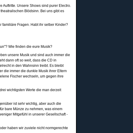
 Auftritte. Unsere Shows sind purer Electro.
eatralischen Blödsinn. Bei uns gibt es
 familiäre Fragen. Habt ihr selber Kinder?
tun"? Wie finden die eure Musik?
ieben unsere Musik und sind auch immer die
t dann oft so weit, dass die CD in
elrecht in den Wahnsinn treibt. Es bleibt
er die immer die dunkle Musik ihrer Eltern
Helene Fischer wechseln, um gegen ihre
rei wichtigsten Werte die man derzeit
über ist sehr wichtig, aber auch die
s für bare Münze zu nehmen, was einem
weniger Mitgefühl in unserer Gesellschaft -
 oder haben wir zuviele nicht normgerechte