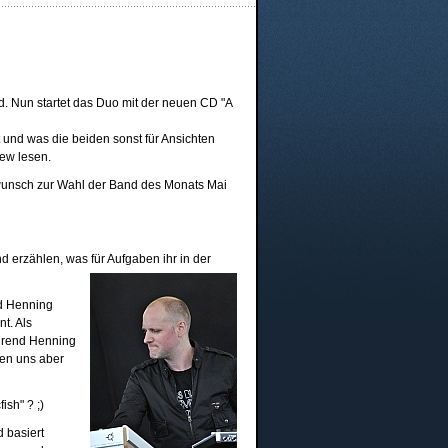
d. Nun startet das Duo mit der neuen CD "A
 und was die beiden sonst für Ansichten
iew lesen.
kwunsch zur Wahl der Band des Monats Mai
d erzählen, was für Aufgaben ihr in der
nd Henning
t. Als
ährend Henning
zen uns aber
ish" ? ;)
 basiert