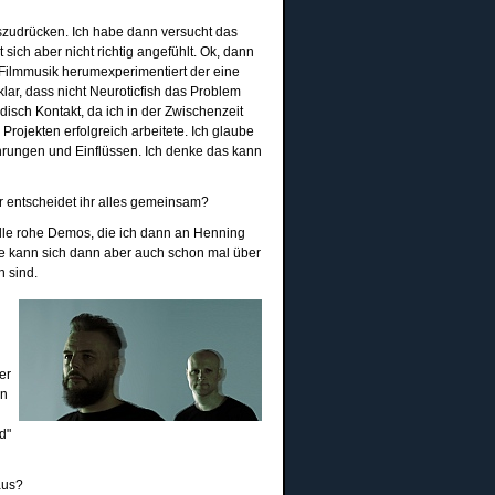
uszudrücken. Ich habe dann versucht das
sich aber nicht richtig angefühlt. Ok, dann
t Filmmusik herumexperimentiert der eine
ar, dass nicht Neuroticfish das Problem
isch Kontakt, da ich in der Zwischenzeit
rojekten erfolgreich arbeitete. Ich glaube
fahrungen und Einflüssen. Ich denke das kann
r entscheidet ihr alles gemeinsam?
elle rohe Demos, die ich dann an Henning
ze kann sich dann aber auch schon mal über
n sind.
er
nn
d"
aus?