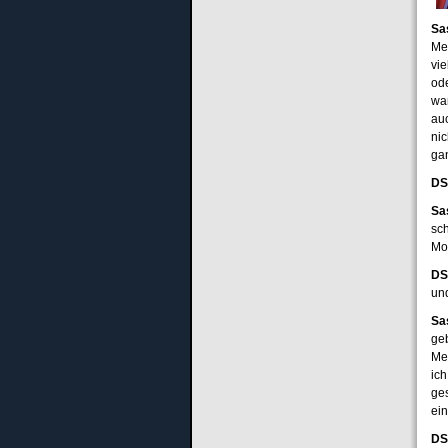
Sa
Med
vie
od
wa
au
nic
ga
DS
Sa
sc
Mon
DS
un
Sa
ge
Me
ic
ge
ein
DS