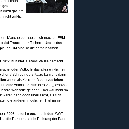
ktname schon
um gerade
ch dazu geführt
h nicht wirklich
ollen. Manche behaupten wir machen EBM,
s ist Trance oder Techno... Uns ist das
Puppy und DM sind so die gemeinsamen
 life"? Ihr hattet ja etwas Pause gemacht...
tstitel oder Motto. Ist das alles wirklich ein
eichen? Schrödingers Katze kam uns dann
lten wir es als Konzept-Album verstehen,
dann eine Animation zum Intro von „Behavior"
uf unsere Webseite geladen. Das war mehr so
Wir waren dann doch überrascht, als sich
traten die anderen möglichen Titel immer
gen. 2008 hattet ihr euch nach dem WGT
 Hat die Ruhepause die Richtung der Band