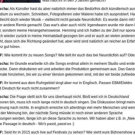
Was habt ihr in den 5 Jahren gemacht?
scha:
Als Künstler hast du aber natürlich immer das Bedürfnis dich künstlerisch a
ium zu wechseln. Schreiben, Fotografieren oder Malerei habe ich ausprobiert. Hat 
lleicht doch wieder Musik – vielleicht nicht gerade Neuroticfish. Es wurde dann mi
er andere Remix gemacht. Das war's aber auch nicht. Irgendwann wurde mir dann kl
r, sondern meine Herangehensweise. Henning und ich hatten zu der Zeit nur sporad
ch wieder zurück in meine Heimatstadt gezogen bin und er auch an vielen anderen P
ht, dass sich die Richtung geändert hat, aber wird sind natürlich an reicher an Er
nz gut hören.
F:
Wie kommt ihr zu neuen Songs? Wie teilt ihr euch das bei Neuroticfish auf? Ode
scha:
Im Grunde erarbeite ich die Songs erstmal allein in meinem Studio und erst
hicke. Dann diskutieren wir und arbeiten die Produktion gemeinsam aus. Das Gan
ate hinziehen, bis wir zu einer Version gekommen sind, mit der wir beide zufriede
F:
Ihr kommt aus dem Ruhrgebiet singt aber nur in Englisch. Passen EBM/Elektro
d Deutsch für euch nicht zusammen?
scha:
Die Frage stellt sich für uns überhaupt nicht. Bloß weil ich in Deutschland
boren bin, muss ich noch lange nicht in deutsch singen. Die Diskussion bringt mein
inung nach nichts. In englisch erreiche ich allerdings viel mehr Menschen und we
h der Meinung bin, der nächste Song müsste in noch einer anderen Sprache
sungen werden, fange ich an diese Sprache zu lernen. Wir haben aber z.B. in „Nee
e Passage in deutsch - Wo's passt, passt es :)
F:
Seid ihr in 2015 auch live auf Festivals zu sehen? Wie sieht eure Bühnenshow 