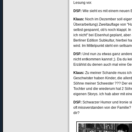
Lesung vor.
DSF
:
Wie sieht es mit einem neuen 
Klaus:
Noch im Dezember soll eigentl
Überarbeitung) Zweitauflage von "H
selbst gespannt, ob's noch klappt. I
ich nicht" bei Eisenhut geplant, ab
Berliner Edition Subkultur, hierbei 
wird. Im Mittelpunkt steht ein selt
DSF
:
Und nun zu etwas ganz anderem.
nicht entkommen kannst ;). Da du kei
Erzählst du denen auch mal eine Ge
Klaus:
Zu meiner Schande muss ich 
Geschwister haben Kinder, die aller
Söhne meiner Schwester ??? Der ein
Tochter und die wiederum hat 2 Söhn
eigenen Storys. ich hab aber mit eine
DSF
:
Schwarzer Humor und Ironie sind
oft missverstanden von der Familie? I
dir?