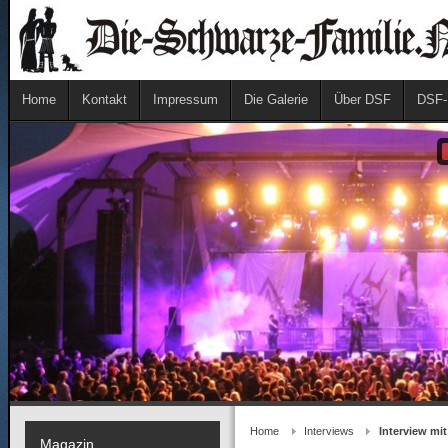
Home
Kontakt
Impressum
Die Galerie
Über DSF
DSF-
Home
Interviews
Interview mit
Magazin