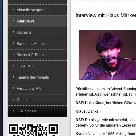
Aktuelle Ausgabe
Interview mit Klaus Märker
Interviews
Konzerte
Band des Monats
Books & E-Books
CD & DVD
Familie des Monats
Festivals & MA
Pünktlich zum ersten Advent-Sonntag 
erleben ist. Also, wer schnell ist, s
Gedichte
DSF:
Hallo Klaus, herzlichen Glüc
DSF Spezial
Klaus:
Danke!
DSF
:
Du bist ja, wie mir scheint, sch
geben? So für die jüngeren Leser u
Klaus:
November 1985 Mitbegründer 