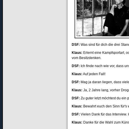
DSF
:
Was sind für dich die drei St
Klaus:
Erlernt eine Kampfsportart, od
vom Besitzdenken.
DSF
:
Ich finde nach wie vor, dass un
Klaus:
Auf jeden Fall!
DSF
:
Mag ja daran liegen, dass viel
Klaus:
Ja, 2 Jahre lang, vorher Drog
DSF
:
Zu guter letzt möchtest du ein 
Klaus:
Bewahrt euch den Sinn für's w
DSF
:
Vielen Dank für das Interview. 
Klaus:
Danke für die Wahl zum Kün