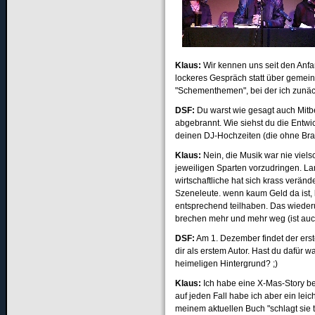
Klaus:
Wir kennen uns seit den Anfa
lockeres Gespräch statt über geme
"Schementhemen", bei der ich zunächs
DSF
:
Du warst wie gesagt auch Mitbe
abgebrannt. Wie siehst du die Entwic
deinen DJ-Hochzeiten (die ohne Brau
Klaus:
Nein, die Musik war nie vielsc
jeweiligen Sparten vorzudringen. Lan
wirtschaftliche hat sich krass veränd
Szeneleute. wenn kaum Geld da ist,
entsprechend teilhaben. Das wiederu
brechen mehr und mehr weg (ist au
DSF
:
Am 1. Dezember findet der erste
dir als erstem Autor. Hast du dafür 
heimeligen Hintergrund? ;)
Klaus:
Ich habe eine X-Mas-Story beg
auf jeden Fall habe ich aber ein le
meinem aktuellen Buch "schlagt sie 