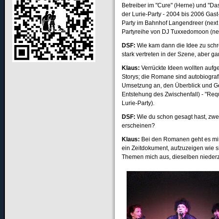
Betreiber im "Cure" (Herne) und "D
der Lurie-Party - 2004 bis 2006 Gast-
Party im Bahnhof Langendreer (next 
Partyreihe von DJ Tuxxedomoon (nex
DSF
:
Wie kam dann die Idee zu schr
stark vertreten in der Szene, aber 
Klaus:
Verrückte Ideen wollten aufge
Storys; die Romane sind autobiografi
Umsetzung an, den Überblick und 
Entstehung des Zwischenfall) - "Re
Lurie-Party).
DSF
:
Wie du schon gesagt hast, zwei
erscheinen?
Klaus:
Bei den Romanen geht es mir
ein Zeitdokument, aufzuzeigen wie si
Themen mich aus, dieselben niederzu