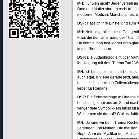
MH:
Für wen nicht? Jeder verliert 
Oma und Mutter starben recht früh, 
moderner Medizin. Manchmal reicht e
DSF
:
Hat sich ihre Einstellung zum
MH:
Nein, eigentlich nicht. Gelegen
Frau, die den Untergang der "Titani
Da könnte man fast wieder dran glau
immer Sinn machen.
DSF
:
Die Judastriologie mit der Vamp
ihr Umgang mit dem Thema Tod? Wa
MH:
Ich bin mir ziemlich sicher, das
auch egal. Ich lebe gerade jetzt, hi
halte ich für ziemliche Zeitverschwe
lieber für Romane.
DSF
:
Die Schnitterringe in Oneiros si
bestimmt gut bei uns am Stand mach
verwendete Symbolik- ein muss für 
Wie kamen sie darauf? Gibt es daf
MH:
Da sind wir beim Thema Recherc
Legenden und Mythen. Die meisten 
Hope. Aber die Mystiker des Mittela