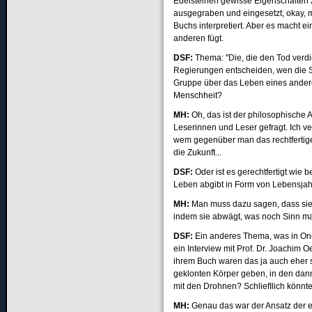
Edelsteinen gewisse Eigenschaften 
ausgegraben und eingesetzt, okay,
Buchs interpretiert. Aber es macht e
anderen fügt.
DSF
:
Thema: "Die, die den Tod verdi
Regierungen entscheiden, wen die Sc
Gruppe über das Leben eines ander
Menschheit?
MH:
Oh, das ist der philosophische 
Leserinnen und Leser gefragt. Ich ve
wem gegenüber man das rechtfertige
die Zukunft...
DSF
:
Oder ist es gerechtfertigt wie 
Leben abgibt in Form von Lebensja
MH:
Man muss dazu sagen, dass sie e
indem sie abwägt, was noch Sinn ma
DSF
:
Ein anderes Thema, was in On
ein Interview mit Prof. Dr. Joachim 
ihrem Buch waren das ja auch eher s
geklonten Körper geben, in den dann
mit den Drohnen? Schlieﬂlich könnt
MH:
Genau das war der Ansatz der er