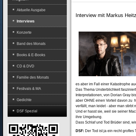
Aktuelle Ausgabe
Interview mit Markus Heit
Interviews
Konzerte
Band des Monats
Books & E-Books
CD & DVD
Familie des Monats
es aber im Fall einer Katastrophe au
Festivals & MA
Das Thema Unsterblichkeit faszinie
Interpretationen, von Dorian Gray bi
Gedichte
aber OHNE einen Vorteil davon zu ha
verfällt, man leidet - aber man stirb
DSF Spezial
Und er hasst sie, weil sie seiner M
ihre Umgebung.
Dass Schlaf und Tod Brüder sind, wi
DSF
:
Der Tod ist ja ein recht groﬂes