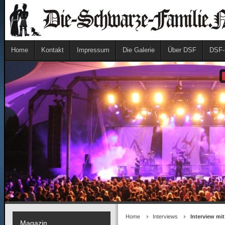
Home
Kontakt
Impressum
Die Galerie
Über DSF
DSF-
Home
Interviews
Interview mi
Magazin