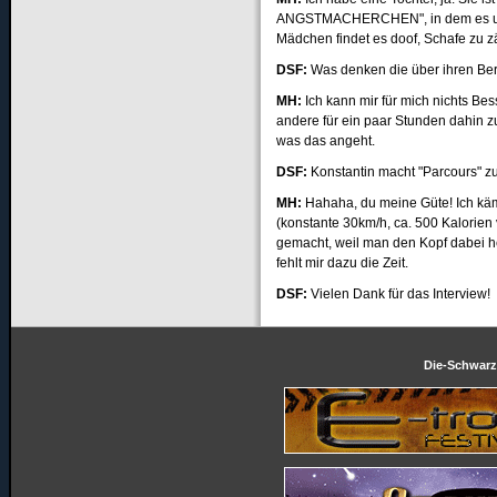
ANGSTMACHERCHEN", in dem es um 
Mädchen findet es doof, Schafe zu 
DSF
:
Was denken die über ihren Be
MH:
Ich kann mir für mich nichts Be
andere für ein paar Stunden dahin zu 
was das angeht.
DSF
:
Konstantin macht "Parcours" zu
MH:
Hahaha, du meine Güte! Ich käm
(konstante 30km/h, ca. 500 Kalorien
gemacht, weil man den Kopf dabei h
fehlt mir dazu die Zeit.
DSF
:
Vielen Dank für das Interview!
Die-Schwarze