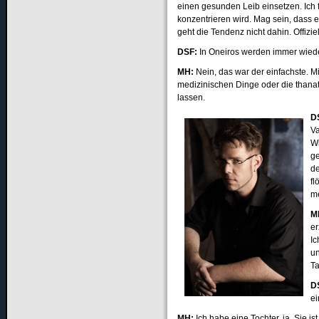
einen gesunden Leib einsetzen. Ich f
konzentrieren wird. Mag sein, dass 
geht die Tendenz nicht dahin. Offizi
DSF
:
In Oneiros werden immer wied
MH:
Nein, das war der einfachste. M
medizinischen Dinge oder die than
lassen.
D
V
Wi
ge
de
fl
m
M
e
Ic
u
Ta
D
ei
MH:
Ich habe eine Tochter, ja. Sie 