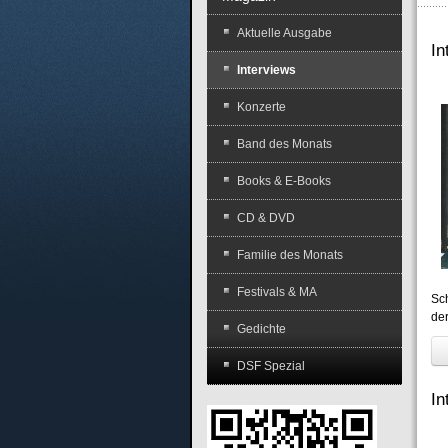
Aktuelle Ausgabe
In
Interviews
Konzerte
Band des Monats
Books & E-Books
CD & DVD
Familie des Monats
Festivals & MA
Sc
de
Gedichte
DSF Spezial
In