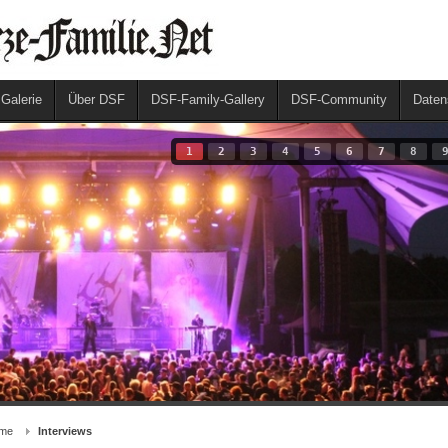
 Galerie
Über DSF
DSF-Family-Gallery
DSF-Community
Daten
1
2
3
4
5
6
7
8
me
Interviews