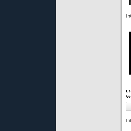
In
De
Ge
In