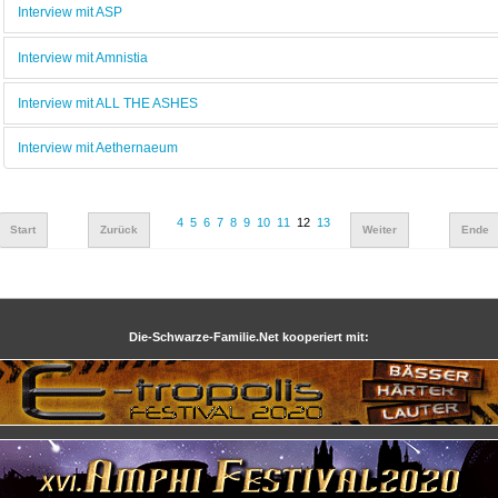
Interview mit ASP
Interview mit Amnistia
Interview mit ALL THE ASHES
Interview mit Aethernaeum
4
5
6
7
8
9
10
11
12
13
Start
Zurück
Weiter
Ende
Die-Schwarze-Familie.Net kooperiert mit: